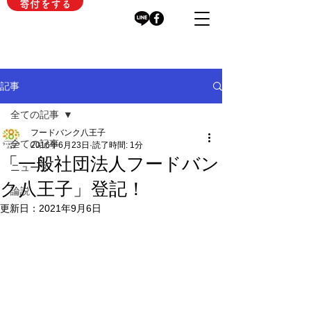
寄付をする
記事
全ての記事
フードバンク八王子
全ての記事
2016年6月23日
読了時間: 1分
「一般社団法人フードバン
ニュース
ク八王子」登記！
論説
更新日：
2021年9月6日